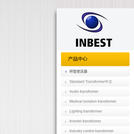
环型变压器
Standard Transformer中文
Audio transformer
Medical isolation transformer
Lighting transformer
Inverter transformer
Industry control transformer