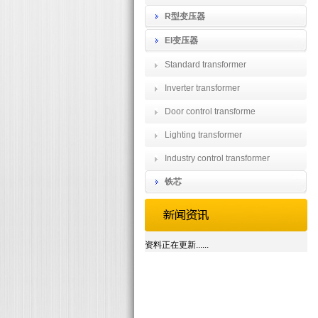
R型变压器
EI变压器
Standard transformer
Inverter transformer
Door control transforme
Lighting transformer
Industry control transformer
铁芯
资料正在更新......